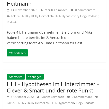
Heitmann
13. November 2022
Moritz Leimbach
0 Kommentare
,
,
,
,
,
,
,
,
,
Fokus
H
HC
HCH
Heimelich
HiH
Hypothesen
lueg
Podcast
Podcats
Folge 41: Heitmann übernehmen Sie Björn und Mike
haben heute bereits im 2. Versuch den
Versicherungsdetektiv Timo Heitmann zu Gast.
Weiterlesen
Startseite
Wichtiges
HIH – Hypothesen im Hinterzimmer –
Clever & Smart und der rote Punkt
27. Oktober 2022
Moritz Leimbach
0 Kommentare
,
,
,
,
,
,
,
,
Fokus
H
HC
HCH
Heimelich
HiH
Hypothesen
lueg
Podcats