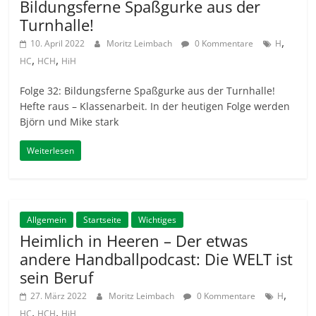
Bildungsferne Spaßgurke aus der
Turnhalle!
,
10. April 2022
Moritz Leimbach
0 Kommentare
H
,
,
HC
HCH
HiH
Folge 32: Bildungsferne Spaßgurke aus der Turnhalle!
Hefte raus – Klassenarbeit. In der heutigen Folge werden
Björn und Mike stark
Weiterlesen
Allgemein
Startseite
Wichtiges
Heimlich in Heeren – Der etwas
andere Handballpodcast: Die WELT ist
sein Beruf
,
27. März 2022
Moritz Leimbach
0 Kommentare
H
,
,
HC
HCH
HiH