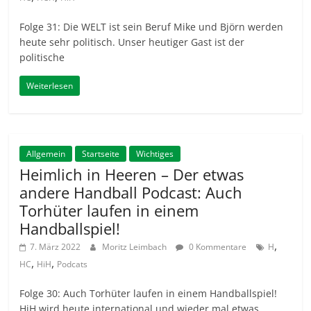
Folge 31: Die WELT ist sein Beruf Mike und Björn werden
heute sehr politisch. Unser heutiger Gast ist der
politische
Weiterlesen
Allgemein
Startseite
Wichtiges
Heimlich in Heeren – Der etwas
andere Handball Podcast: Auch
Torhüter laufen in einem
Handballspiel!
,
7. März 2022
Moritz Leimbach
0 Kommentare
H
,
,
HC
HiH
Podcats
Folge 30: Auch Torhüter laufen in einem Handballspiel!
HiH wird heute international und wieder mal etwas