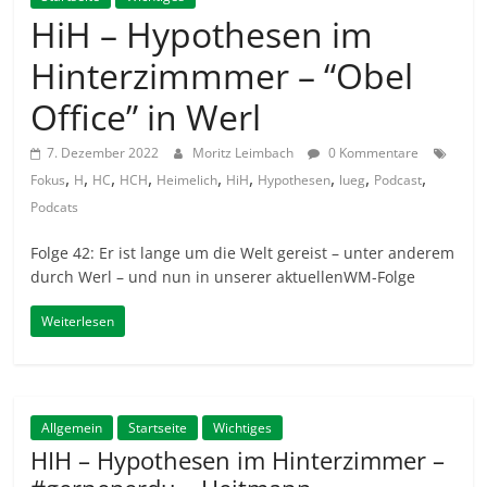
HiH – Hypothesen im
Hinterzimmmer – “Obel
Office” in Werl
7. Dezember 2022
Moritz Leimbach
0 Kommentare
,
,
,
,
,
,
,
,
,
Fokus
H
HC
HCH
Heimelich
HiH
Hypothesen
lueg
Podcast
Podcats
Folge 42: Er ist lange um die Welt gereist – unter anderem
durch Werl – und nun in unserer aktuellenWM-Folge
Weiterlesen
Allgemein
Startseite
Wichtiges
HIH – Hypothesen im Hinterzimmer –