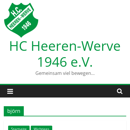
Zum
Inhalt
springen
HC Heeren-Werve
1946 e.V.
Gemeinsam viel bewegen…
björn
Startseite
Wichtiges