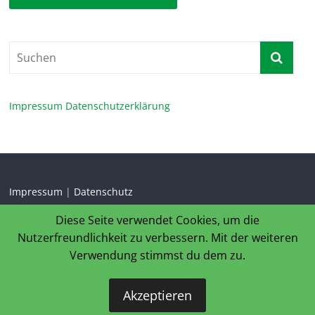
Impressum
Datenschutzerklärung
Impressum
|
Datenschutz
Diese Seite verwendet Cookies, um die
Nutzerfreundlichkeit zu verbessern. Mit der weiteren
Verwendung stimmst du dem zu.
Copyright © 2026
HC Heeren-Werve 1946 e.V.
. Alle Rechte
Akzeptieren
vorbehalten.
Theme:
ColorMag
von ThemeGrill. Bereitgestellt von