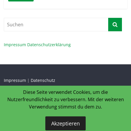
Impressum
Datenschutzerklärung
Impressum
|
Datenschutz
Diese Seite verwendet Cookies, um die
Nutzerfreundlichkeit zu verbessern. Mit der weiteren
Verwendung stimmst du dem zu.
Copyright © 2026
HC Heeren-Werve 1946 e.V.
. Alle Rechte
Akzeptieren
vorbehalten.
Theme:
ColorMag
von ThemeGrill. Bereitgestellt von