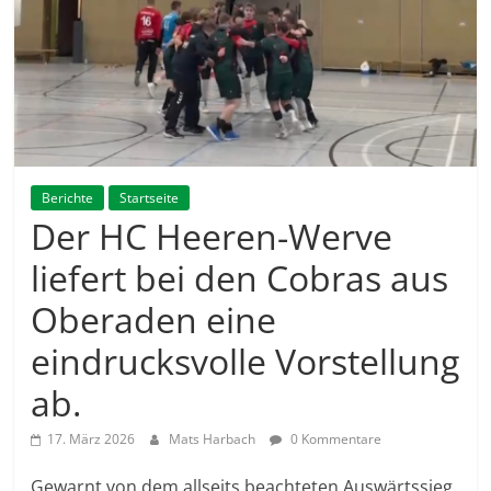
Berichte
Startseite
Der HC Heeren-Werve
liefert bei den Cobras aus
Oberaden eine
eindrucksvolle Vorstellung
ab.
17. März 2026
Mats Harbach
0 Kommentare
Gewarnt von dem allseits beachteten Auswärtssieg