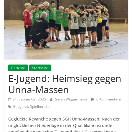
Berichte
Startseite
E-Jugend: Heimsieg gegen
Unna-Massen
21. September 2025
Sarah Wiggermann
0 Kommentare
,
E-Jugend
Spielbericht
Geglückte Revanche gegen SGH Unna-Massen: Nach der
unglücklichen Niederlage in der Qualifikationsrunde
empfing die gemischte E-Jugend des HC Heeren-Werve